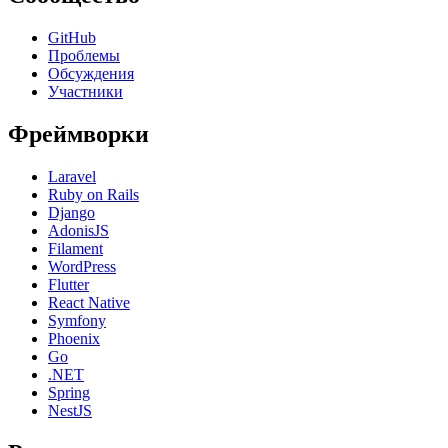
GitHub
Проблемы
Обсуждения
Участники
Фреймворки
Laravel
Ruby on Rails
Django
AdonisJS
Filament
WordPress
Flutter
React Native
Symfony
Phoenix
Go
.NET
Spring
NestJS