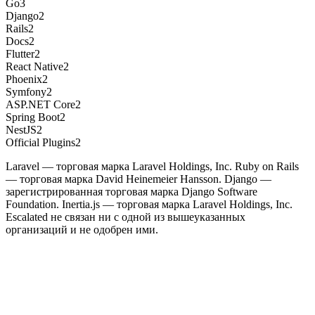
Go
3
Django
2
Rails
2
Docs
2
Flutter
2
React Native
2
Phoenix
2
Symfony
2
ASP.NET Core
2
Spring Boot
2
NestJS
2
Official Plugins
2
Laravel — торговая марка Laravel Holdings, Inc. Ruby on Rails
— торговая марка David Heinemeier Hansson. Django —
зарегистрированная торговая марка Django Software
Foundation. Inertia.js — торговая марка Laravel Holdings, Inc.
Escalated не связан ни с одной из вышеуказанных
организаций и не одобрен ими.