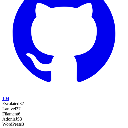
104
Escalated
37
Laravel
27
Filament
6
AdonisJS
3
WordPress
3