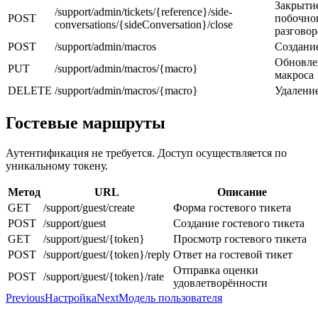
Закрыти
/support/admin/tickets/{reference}/side-
POST
побочно
conversations/{sideConversation}/close
разговор
POST
/support/admin/macros
Создани
Обновле
PUT
/support/admin/macros/{macro}
макроса
DELETE
/support/admin/macros/{macro}
Удалени
Гостевые маршруты
Аутентификация не требуется. Доступ осуществляется по
уникальному токену.
Метод
URL
Описание
GET
/support/guest/create
Форма гостевого тикета
POST
/support/guest
Создание гостевого тикета
GET
/support/guest/{token}
Просмотр гостевого тикета
POST
/support/guest/{token}/reply
Ответ на гостевой тикет
Отправка оценки
POST
/support/guest/{token}/rate
удовлетворённости
Previous
Настройка
Next
Модель пользователя