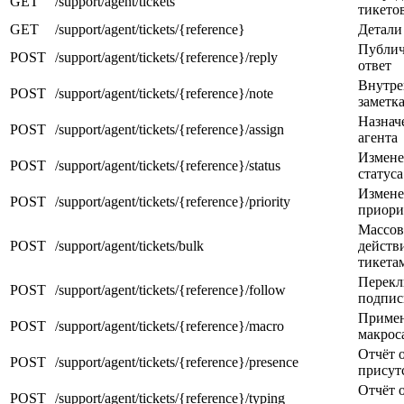
GET
/support/agent/tickets
тикето
GET
/support/agent/tickets/{reference}
Детали
Публи
POST
/support/agent/tickets/{reference}/reply
ответ
Внутре
POST
/support/agent/tickets/{reference}/note
заметк
Назнач
POST
/support/agent/tickets/{reference}/assign
агента
Измене
POST
/support/agent/tickets/{reference}/status
статуса
Измене
POST
/support/agent/tickets/{reference}/priority
приори
Массо
POST
/support/agent/tickets/bulk
действ
тикета
Перекл
POST
/support/agent/tickets/{reference}/follow
подпис
Приме
POST
/support/agent/tickets/{reference}/macro
макрос
Отчёт 
POST
/support/agent/tickets/{reference}/presence
присут
Отчёт 
POST
/support/agent/tickets/{reference}/typing