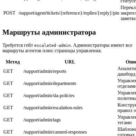
статусе
Перекл
POST
/support/agent/tickets/{reference}/replies/{reply}/pin
закреп
заметк
Маршруты администратора
Требуется гейт
. Администраторы имеют все
escalated-admin
маршруты агентов плюс страницы управления.
Метод
URL
Опи
Аналити
GET
/support/admin/reports
дашборд
Управле
GET
/support/admin/departments
отделам
Управле
GET
/support/admin/sla-policies
политик
Констру
GET
/support/admin/escalation-rules
правил 
Управле
GET
/support/admin/tags
тегами
Шаблон
GET
/support/admin/canned-responses
готовых 