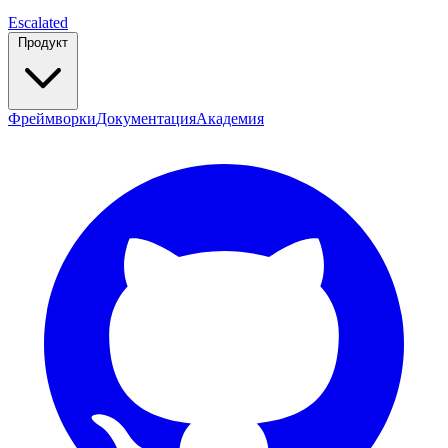
Escalated
Продукт
Фреймворки
Документация
Академия