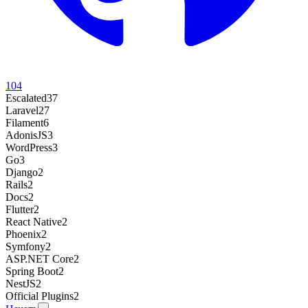
104
Escalated
37
Laravel
27
Filament
6
AdonisJS
3
WordPress
3
Go
3
Django
2
Rails
2
Docs
2
Flutter
2
React Native
2
Phoenix
2
Symfony
2
ASP.NET Core
2
Spring Boot
2
NestJS
2
Official Plugins
2