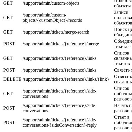
Пользов
GET
/support/admin/custom-objects
объекты
Записи
/support/admin/custom-
GET
пользова
objects/{customObject}/records
объекто
Поиск ц
GET
/support/admin/tickets/merge-search
объедин
Объедин
POST
/support/admin/tickets/{reference}/merge
тикета с
Список
GET
/support/admin/tickets/{reference}/links
связанн
тикетов
POST
/support/admin/tickets/{reference}/links
Связать 
Отвязать
DELETE
/support/admin/tickets/{reference}/links/{link}
связанн
Список
/support/admin/tickets/{reference}/side-
GET
побочны
conversations
разговор
/support/admin/tickets/{reference}/side-
Начать 
POST
conversations
разговор
Ответ в
/support/admin/tickets/{reference}/side-
POST
побочно
conversations/{sideConversation}/reply
разговор