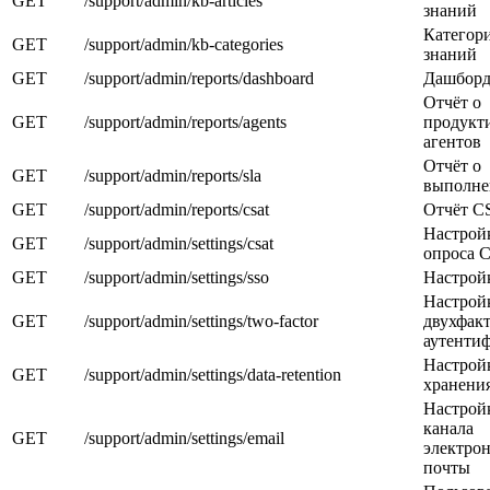
GET
/support/admin/kb-articles
знаний
Категор
GET
/support/admin/kb-categories
знаний
GET
/support/admin/reports/dashboard
Дашборд
Отчёт о
GET
/support/admin/reports/agents
продукт
агентов
Отчёт о
GET
/support/admin/reports/sla
выполне
GET
/support/admin/reports/csat
Отчёт C
Настрой
GET
/support/admin/settings/csat
опроса 
GET
/support/admin/settings/sso
Настрой
Настрой
GET
/support/admin/settings/two-factor
двухфак
аутенти
Настрой
GET
/support/admin/settings/data-retention
хранени
Настрой
канала
GET
/support/admin/settings/email
электро
почты