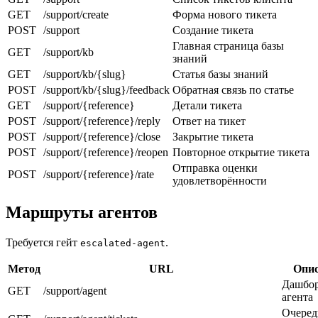
GET
/support/create
Форма нового тикета
POST
/support
Создание тикета
Главная страница базы
GET
/support/kb
знаний
GET
/support/kb/{slug}
Статья базы знаний
POST
/support/kb/{slug}/feedback
Обратная связь по статье
GET
/support/{reference}
Детали тикета
POST
/support/{reference}/reply
Ответ на тикет
POST
/support/{reference}/close
Закрытие тикета
POST
/support/{reference}/reopen
Повторное открытие тикета
Отправка оценки
POST
/support/{reference}/rate
удовлетворённости
Маршруты агентов
Требуется гейт
.
escalated-agent
Метод
URL
Опис
Дашбо
GET
/support/agent
агента
Очеред