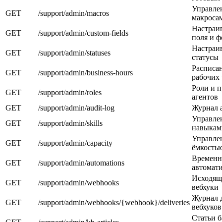
Управле
GET
/support/admin/macros
макроса
Настраи
GET
/support/admin/custom-fields
поля и 
Настраи
GET
/support/admin/statuses
статусы
Расписа
GET
/support/admin/business-hours
рабочих 
Роли и п
GET
/support/admin/roles
агентов
GET
/support/admin/audit-log
Журнал 
Управле
GET
/support/admin/skills
навыкам
Управле
GET
/support/admin/capacity
ёмкостью
Времен
GET
/support/admin/automations
автомат
Исходящ
GET
/support/admin/webhooks
вебхуки
Журнал 
GET
/support/admin/webhooks/{webhook}/deliveries
вебхуков
Статьи 