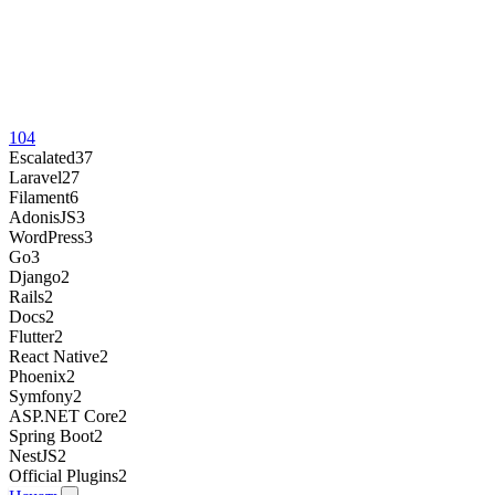
104
Escalated
37
Laravel
27
Filament
6
AdonisJS
3
WordPress
3
Go
3
Django
2
Rails
2
Docs
2
Flutter
2
React Native
2
Phoenix
2
Symfony
2
ASP.NET Core
2
Spring Boot
2
NestJS
2
Official Plugins
2