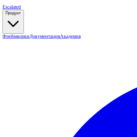
Escalated
Продукт
Фреймворки
Документация
Академия