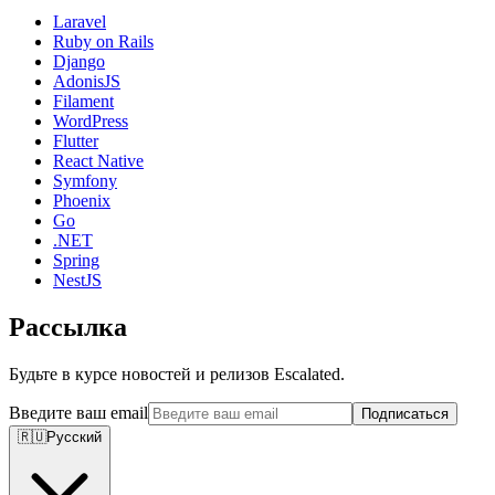
Laravel
Ruby on Rails
Django
AdonisJS
Filament
WordPress
Flutter
React Native
Symfony
Phoenix
Go
.NET
Spring
NestJS
Рассылка
Будьте в курсе новостей и релизов Escalated.
Введите ваш email
Подписаться
🇷🇺
Русский