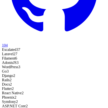
104
Escalated
37
Laravel
27
Filament
6
AdonisJS
3
WordPress
3
Go
3
Django
2
Rails
2
Docs
2
Flutter
2
React Native
2
Phoenix
2
Symfony
2
ASP.NET Core
2