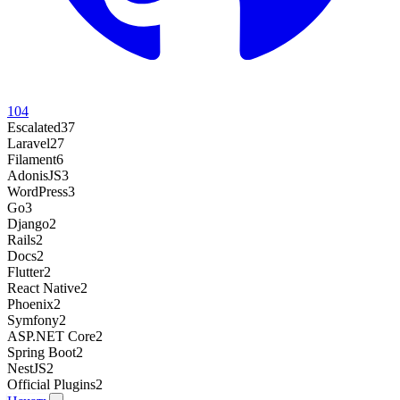
104
Escalated
37
Laravel
27
Filament
6
AdonisJS
3
WordPress
3
Go
3
Django
2
Rails
2
Docs
2
Flutter
2
React Native
2
Phoenix
2
Symfony
2
ASP.NET Core
2
Spring Boot
2
NestJS
2
Official Plugins
2