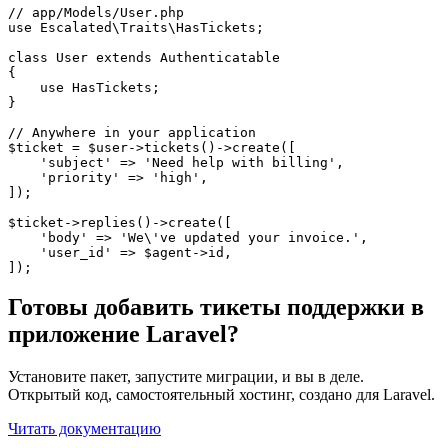
// app/Models/User.php
use
Escalated\Traits\HasTickets
;
class
User
extends
Authenticatable
{
use
HasTickets
;
}
// Anywhere in your application
$ticket
=
$user
->
tickets
()->
create
([
'subject'
=>
'Need help with billing'
,
'priority'
=>
'high'
,
]);
$ticket
->
replies
()->
create
([
'body'
=>
'We\'ve updated your invoice.'
,
'user_id'
=>
$agent
->
id
,
]);
Готовы добавить тикеты поддержки в
приложение Laravel?
Установите пакет, запустите миграции, и вы в деле.
Открытый код, самостоятельный хостинг, создано для Laravel.
Читать документацию