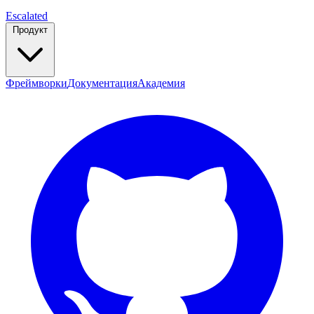
Escalated
Продукт
Фреймворки
Документация
Академия