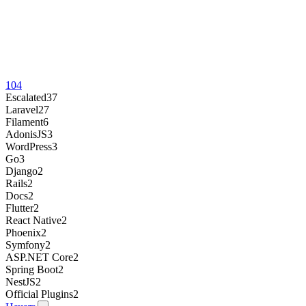
104
Escalated
37
Laravel
27
Filament
6
AdonisJS
3
WordPress
3
Go
3
Django
2
Rails
2
Docs
2
Flutter
2
React Native
2
Phoenix
2
Symfony
2
ASP.NET Core
2
Spring Boot
2
NestJS
2
Official Plugins
2