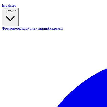
Escalated
Продукт
Фреймворки
Документация
Академия