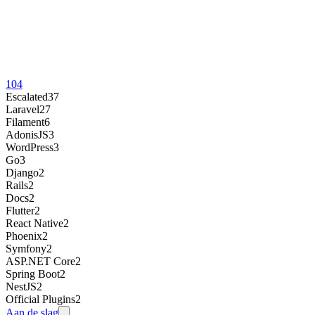
104
Escalated
37
Laravel
27
Filament
6
AdonisJS
3
WordPress
3
Go
3
Django
2
Rails
2
Docs
2
Flutter
2
React Native
2
Phoenix
2
Symfony
2
ASP.NET Core
2
Spring Boot
2
NestJS
2
Official Plugins
2
Aan de slag