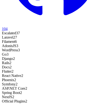
104
Escalated
37
Laravel
27
Filament
6
AdonisJS
3
WordPress
3
Go
3
Django
2
Rails
2
Docs
2
Flutter
2
React Native
2
Phoenix
2
Symfony
2
ASP.NET Core
2
Spring Boot
2
NestJS
2
Official Plugins
2