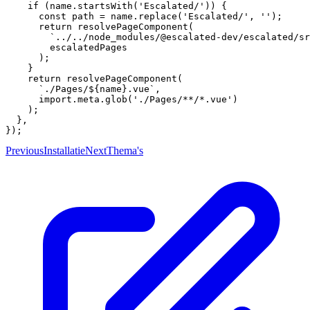
    if (name.startsWith('Escalated/')) {

      const path = name.replace('Escalated/', '');

      return resolvePageComponent(

        `../../node_modules/@escalated-dev/escalated/sr
        escalatedPages

      );

    }

    return resolvePageComponent(

      `./Pages/${name}.vue`,

      import.meta.glob('./Pages/**/*.vue')

    );

  },

Previous
Installatie
Next
Thema's