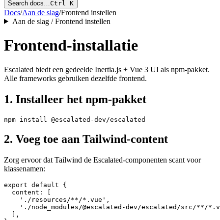
Search docs…
Ctrl K
Docs
/
Aan de slag
/
Frontend instellen
Aan de slag / Frontend instellen
Frontend-installatie
Escalated biedt een gedeelde Inertia.js + Vue 3 UI als npm-pakket.
Alle frameworks gebruiken dezelfde frontend.
1. Installeer het npm-pakket
2. Voeg toe aan Tailwind-content
Zorg ervoor dat Tailwind de Escalated-componenten scant voor
klassenamen:
export default {

  content: [

    './resources/**/*.vue',

    './node_modules/@escalated-dev/escalated/src/**/*.v
  ],
