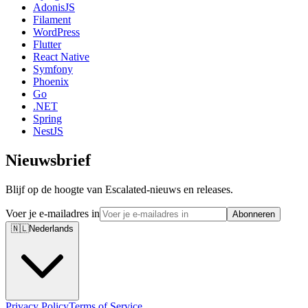
AdonisJS
Filament
WordPress
Flutter
React Native
Symfony
Phoenix
Go
.NET
Spring
NestJS
Nieuwsbrief
Blijf op de hoogte van Escalated-nieuws en releases.
Voer je e-mailadres in
Abonneren
🇳🇱
Nederlands
Privacy Policy
Terms of Service