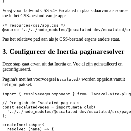
Voeg voor Tailwind CSS v4+ Escalated in plaats daarvan als source
toe in het CSS-bestand van je app:
/* resources/css/app.css */

Pas het relatieve pad aan als je CSS-bestand ergens anders staat.
3. Configureer de Inertia-paginaresolver
Deze stap gaat ervan uit dat Inertia en Vue al zijn geinstalleerd en
geconfigureerd.
Pagina's met het voorvoegsel
worden opgelost vanuit
Escalated/
het npm-pakket:
import { resolvePageComponent } from 'laravel-vite-plug
// Pre-glob de Escalated-pagina's

const escalatedPages = import.meta.glob(

  '../../node_modules/@escalated-dev/escalated/src/page
);

createInertiaApp({

  resolve: (name) => {
