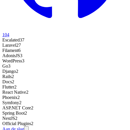
104
Escalated
37
Laravel
27
Filament
6
AdonisJS
3
WordPress
3
Go
3
Django
2
Rails
2
Docs
2
Flutter
2
React Native
2
Phoenix
2
Symfony
2
ASP.NET Core
2
Spring Boot
2
NestJS
2
Official Plugins
2
Aan de slag