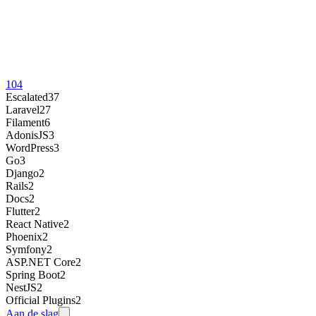
104
Escalated
37
Laravel
27
Filament
6
AdonisJS
3
WordPress
3
Go
3
Django
2
Rails
2
Docs
2
Flutter
2
React Native
2
Phoenix
2
Symfony
2
ASP.NET Core
2
Spring Boot
2
NestJS
2
Official Plugins
2
Aan de slag