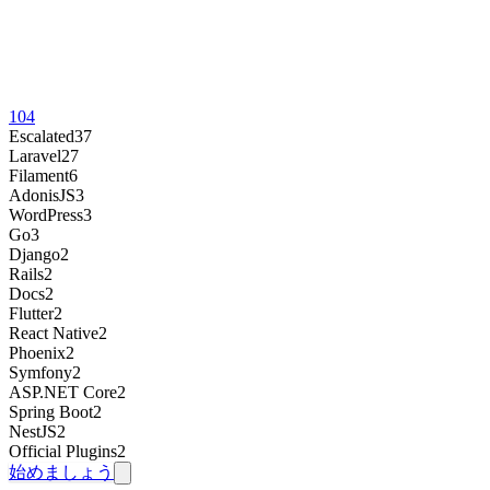
104
Escalated
37
Laravel
27
Filament
6
AdonisJS
3
WordPress
3
Go
3
Django
2
Rails
2
Docs
2
Flutter
2
React Native
2
Phoenix
2
Symfony
2
ASP.NET Core
2
Spring Boot
2
NestJS
2
Official Plugins
2
始めましょう