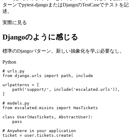
ターンでpytest-djangoまたはDjangoのTestCaseでテストを記
述。
実際に見る
Djangoのように感じる
標準のDjangoパターン。新しい抽象化を学ぶ必要なし。
Python
# urls.py
from
django.urls
import
path, include
urlpatterns
=
[
path(
'support/'
, include(
'escalated.urls'
)),
]
# models.py
from
escalated.mixins
import
HasTickets
class
User
(HasTickets, AbstractUser):
pass
# Anywhere in your application
ticket
=
user.tickets.create(