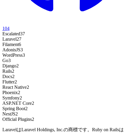
104
Escalated
37
Laravel
27
Filament
6
AdonisJS
3
WordPress
3
Go
3
Django
2
Rails
2
Docs
2
Flutter
2
React Native
2
Phoenix
2
Symfony
2
ASP.NET Core
2
Spring Boot
2
NestJS
2
Official Plugins
2
LaravelはLaravel Holdings, Inc.の商標です。Ruby on Railsは