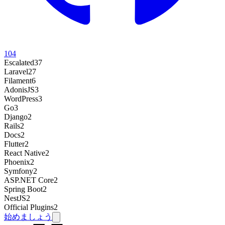
104
Escalated
37
Laravel
27
Filament
6
AdonisJS
3
WordPress
3
Go
3
Django
2
Rails
2
Docs
2
Flutter
2
React Native
2
Phoenix
2
Symfony
2
ASP.NET Core
2
Spring Boot
2
NestJS
2
Official Plugins
2
始めましょう