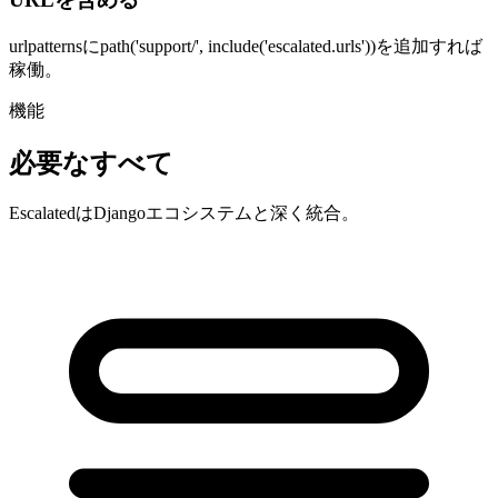
urlpatternsにpath('support/', include('escalated.urls'))を追加すれば
稼働。
機能
必要なすべて
EscalatedはDjangoエコシステムと深く統合。