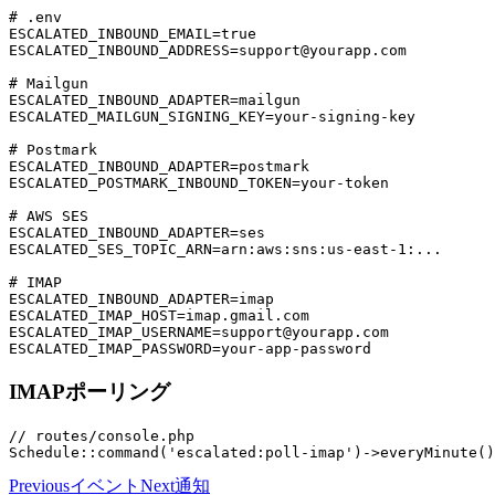
# .env

ESCALATED_INBOUND_EMAIL=true

ESCALATED_INBOUND_ADDRESS=support@yourapp.com

# Mailgun

ESCALATED_INBOUND_ADAPTER=mailgun

ESCALATED_MAILGUN_SIGNING_KEY=your-signing-key

# Postmark

ESCALATED_INBOUND_ADAPTER=postmark

ESCALATED_POSTMARK_INBOUND_TOKEN=your-token

# AWS SES

ESCALATED_INBOUND_ADAPTER=ses

ESCALATED_SES_TOPIC_ARN=arn:aws:sns:us-east-1:...

# IMAP

ESCALATED_INBOUND_ADAPTER=imap

ESCALATED_IMAP_HOST=imap.gmail.com

ESCALATED_IMAP_USERNAME=support@yourapp.com

IMAPポーリング
// routes/console.php

Previous
イベント
Next
通知