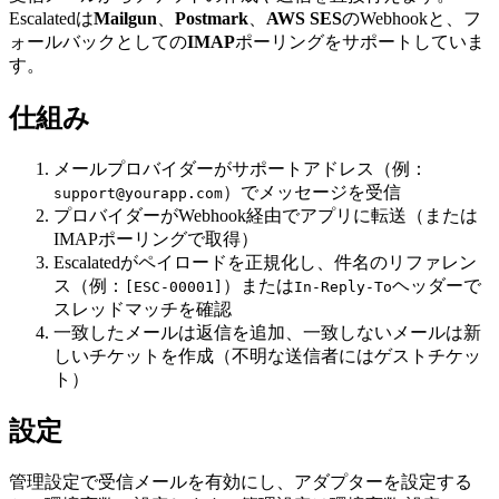
Escalatedは
Mailgun
、
Postmark
、
AWS SES
のWebhookと、フ
ォールバックとしての
IMAP
ポーリングをサポートしていま
す。
仕組み
メールプロバイダーがサポートアドレス（例：
）でメッセージを受信
support@yourapp.com
プロバイダーがWebhook経由でアプリに転送（または
IMAPポーリングで取得）
Escalatedがペイロードを正規化し、件名のリファレン
ス（例：
）または
ヘッダーで
[ESC-00001]
In-Reply-To
スレッドマッチを確認
一致したメールは返信を追加、一致しないメールは新
しいチケットを作成（不明な送信者にはゲストチケッ
ト）
設定
管理設定で受信メールを有効にし、アダプターを設定する