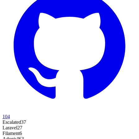
104
Escalated
37
Laravel
27
Filament
6
AdonisJS
3