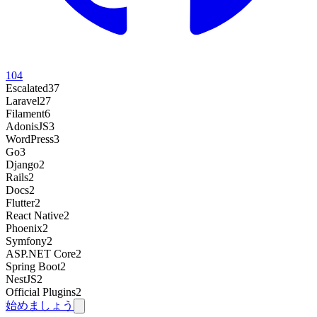
104
Escalated
37
Laravel
27
Filament
6
AdonisJS
3
WordPress
3
Go
3
Django
2
Rails
2
Docs
2
Flutter
2
React Native
2
Phoenix
2
Symfony
2
ASP.NET Core
2
Spring Boot
2
NestJS
2
Official Plugins
2
始めましょう