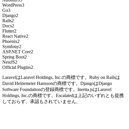
WordPress
3
Go
3
Django
2
Rails
2
Docs
2
Flutter
2
React Native
2
Phoenix
2
Symfony
2
ASP.NET Core
2
Spring Boot
2
NestJS
2
Official Plugins
2
LaravelはLaravel Holdings, Inc.の商標です。Ruby on Railsは
David Heinemeier Hanssonの商標です。DjangoはDjango
Software Foundationの登録商標です。Inertia.jsはLaravel
Holdings, Inc.の商標です。Escalatedは上記のいずれとも提携
しておらず、承認もされていません。