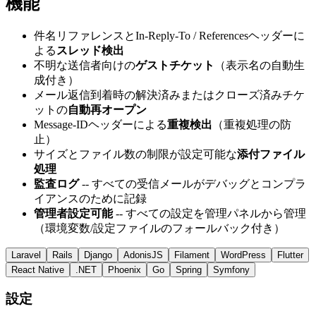
機能
件名リファレンスとIn-Reply-To / Referencesヘッダーに
よる
スレッド検出
不明な送信者向けの
ゲストチケット
（表示名の自動生
成付き）
メール返信到着時の解決済みまたはクローズ済みチケ
ットの
自動再オープン
Message-IDヘッダーによる
重複検出
（重複処理の防
止）
サイズとファイル数の制限が設定可能な
添付ファイル
処理
監査ログ
-- すべての受信メールがデバッグとコンプラ
イアンスのために記録
管理者設定可能
-- すべての設定を管理パネルから管理
（環境変数/設定ファイルのフォールバック付き）
Laravel
Rails
Django
AdonisJS
Filament
WordPress
Flutter
React Native
.NET
Phoenix
Go
Spring
Symfony
設定