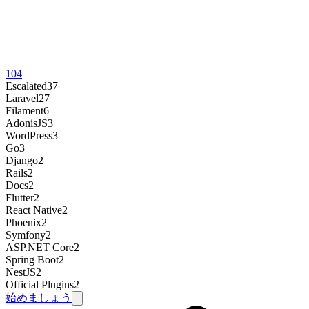
104
Escalated
37
Laravel
27
Filament
6
AdonisJS
3
WordPress
3
Go
3
Django
2
Rails
2
Docs
2
Flutter
2
React Native
2
Phoenix
2
Symfony
2
ASP.NET Core
2
Spring Boot
2
NestJS
2
Official Plugins
2
始めましょう