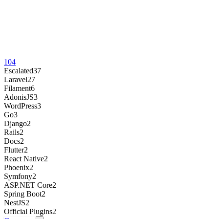
104
Escalated
37
Laravel
27
Filament
6
AdonisJS
3
WordPress
3
Go
3
Django
2
Rails
2
Docs
2
Flutter
2
React Native
2
Phoenix
2
Symfony
2
ASP.NET Core
2
Spring Boot
2
NestJS
2
Official Plugins
2