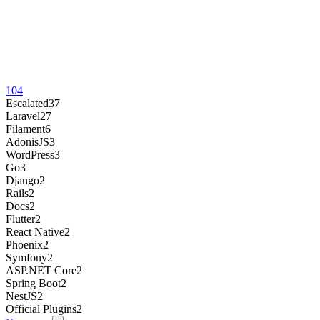
104
Escalated
37
Laravel
27
Filament
6
AdonisJS
3
WordPress
3
Go
3
Django
2
Rails
2
Docs
2
Flutter
2
React Native
2
Phoenix
2
Symfony
2
ASP.NET Core
2
Spring Boot
2
NestJS
2
Official Plugins
2