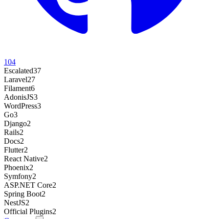
104
Escalated
37
Laravel
27
Filament
6
AdonisJS
3
WordPress
3
Go
3
Django
2
Rails
2
Docs
2
Flutter
2
React Native
2
Phoenix
2
Symfony
2
ASP.NET Core
2
Spring Boot
2
NestJS
2
Official Plugins
2