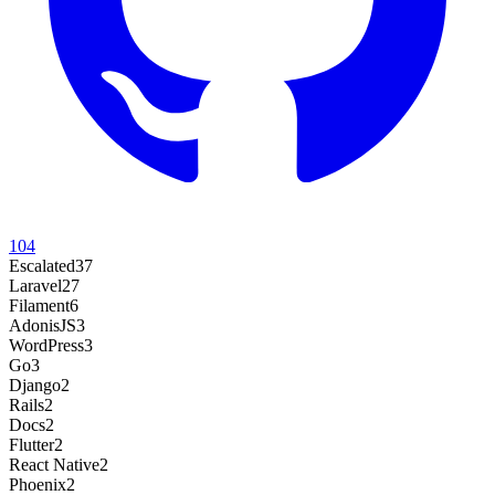
104
Escalated
37
Laravel
27
Filament
6
AdonisJS
3
WordPress
3
Go
3
Django
2
Rails
2
Docs
2
Flutter
2
React Native
2
Phoenix
2