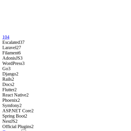
104
Escalated
37
Laravel
27
Filament
6
AdonisJS
3
WordPress
3
Go
3
Django
2
Rails
2
Docs
2
Flutter
2
React Native
2
Phoenix
2
Symfony
2
ASP.NET Core
2
Spring Boot
2
NestJS
2
Official Plugins
2