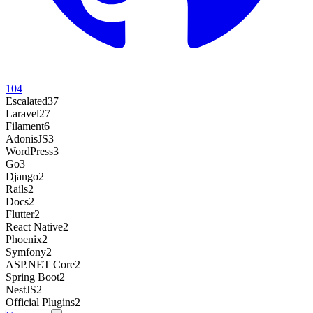
104
Escalated
37
Laravel
27
Filament
6
AdonisJS
3
WordPress
3
Go
3
Django
2
Rails
2
Docs
2
Flutter
2
React Native
2
Phoenix
2
Symfony
2
ASP.NET Core
2
Spring Boot
2
NestJS
2
Official Plugins
2