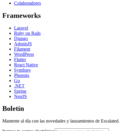
Colaboradores
Frameworks
Laravel
Ruby on Rails
Django
AdonisJS
Filament
WordPress
Flutter
React Native
Symfony
Phoenix
Go
.NET
Spring
NestJS
Boletín
Mantente al día con las novedades y lanzamientos de Escalated.