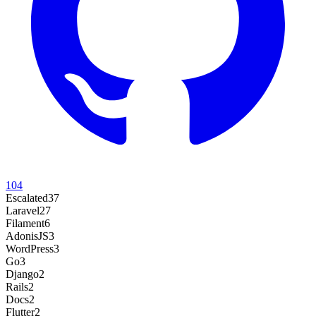
104
Escalated
37
Laravel
27
Filament
6
AdonisJS
3
WordPress
3
Go
3
Django
2
Rails
2
Docs
2
Flutter
2