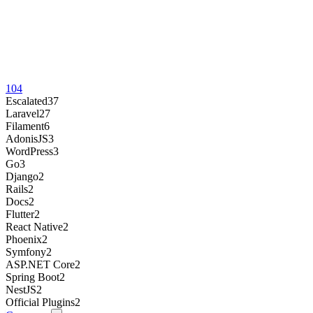
104
Escalated
37
Laravel
27
Filament
6
AdonisJS
3
WordPress
3
Go
3
Django
2
Rails
2
Docs
2
Flutter
2
React Native
2
Phoenix
2
Symfony
2
ASP.NET Core
2
Spring Boot
2
NestJS
2
Official Plugins
2