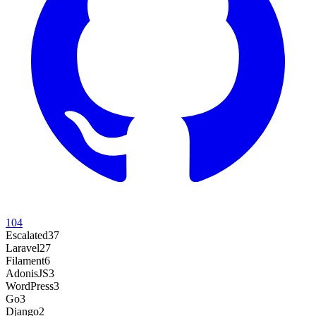
104
Escalated
37
Laravel
27
Filament
6
AdonisJS
3
WordPress
3
Go
3
Django
2