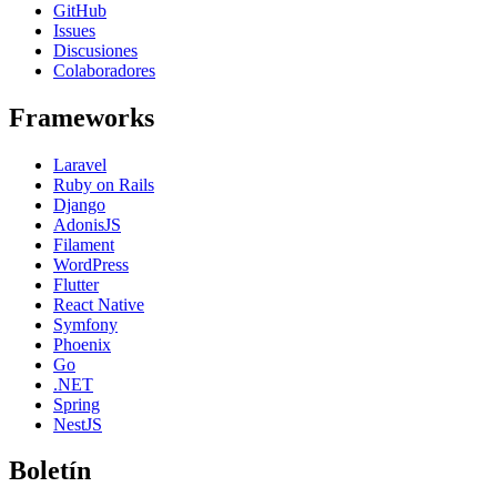
GitHub
Issues
Discusiones
Colaboradores
Frameworks
Laravel
Ruby on Rails
Django
AdonisJS
Filament
WordPress
Flutter
React Native
Symfony
Phoenix
Go
.NET
Spring
NestJS
Boletín