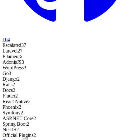
104
Escalated
37
Laravel
27
Filament
6
AdonisJS
3
WordPress
3
Go
3
Django
2
Rails
2
Docs
2
Flutter
2
React Native
2
Phoenix
2
Symfony
2
ASP.NET Core
2
Spring Boot
2
NestJS
2
Official Plugins
2