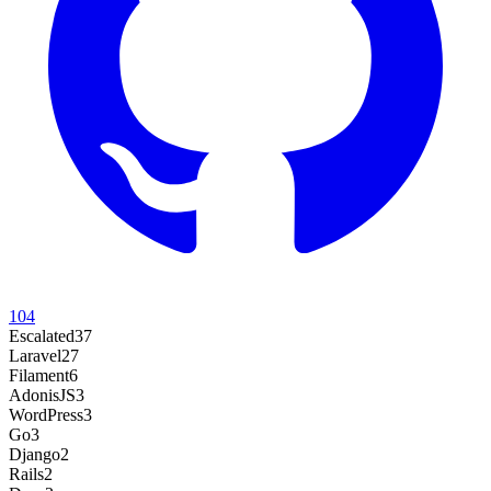
104
Escalated
37
Laravel
27
Filament
6
AdonisJS
3
WordPress
3
Go
3
Django
2
Rails
2