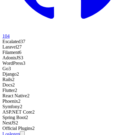
104
Escalated
37
Laravel
27
Filament
6
AdonisJS
3
WordPress
3
Go
3
Django
2
Rails
2
Docs
2
Flutter
2
React Native
2
Phoenix
2
Symfony
2
ASP.NET Core
2
Spring Boot
2
NestJS
2
Official Plugins
2
Loslegen