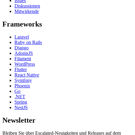
Issues
Diskussionen
Mitwirkende
Frameworks
Laravel
Ruby on Rails
Django
AdonisJS
Filament
WordPress
Flutter
React Native
Symfony
Phoenix
Go
.NET
Spring
NestJS
Newsletter
Bleiben Sie über Escalated-Neuigkeiten und Releases auf dem