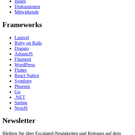
Issues
Diskussionen
Mitwirkende
Frameworks
Laravel
Ruby on Rails
Django
AdonisJS
Filament
WordPress
Flutter
React Native
Symfony
Phoenix
Go
.NET
Spring
NestJS
Newsletter
Bleiben Sie über Escalated-Neuigkeiten und Releases auf dem