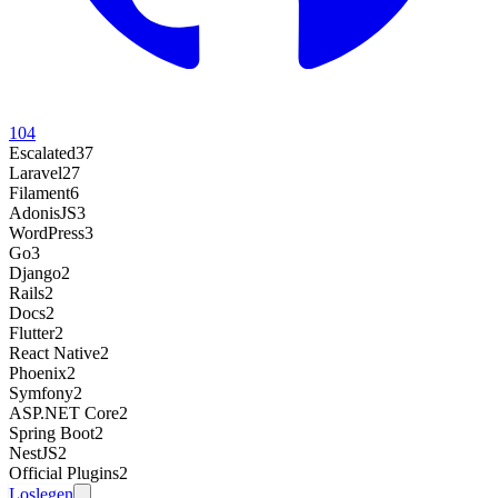
104
Escalated
37
Laravel
27
Filament
6
AdonisJS
3
WordPress
3
Go
3
Django
2
Rails
2
Docs
2
Flutter
2
React Native
2
Phoenix
2
Symfony
2
ASP.NET Core
2
Spring Boot
2
NestJS
2
Official Plugins
2
Loslegen