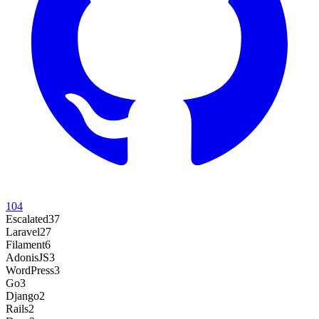
104
Escalated
37
Laravel
27
Filament
6
AdonisJS
3
WordPress
3
Go
3
Django
2
Rails
2