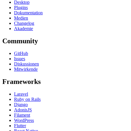
Desktop
Plugins
Dokumentation
Medien
Changelog
Akademie
Community
GitHub
Issues
Diskussionen
Mitwirkende
Frameworks
Laravel
Ruby on Rails
Django
AdonisJS
Filament
WordPress
Flutter
React Native