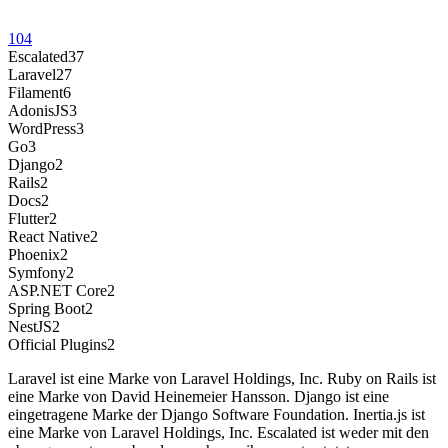
104
Escalated
37
Laravel
27
Filament
6
AdonisJS
3
WordPress
3
Go
3
Django
2
Rails
2
Docs
2
Flutter
2
React Native
2
Phoenix
2
Symfony
2
ASP.NET Core
2
Spring Boot
2
NestJS
2
Official Plugins
2
Laravel ist eine Marke von Laravel Holdings, Inc. Ruby on Rails ist
eine Marke von David Heinemeier Hansson. Django ist eine
eingetragene Marke der Django Software Foundation. Inertia.js ist
eine Marke von Laravel Holdings, Inc. Escalated ist weder mit den