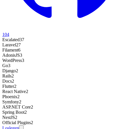
104
Escalated
37
Laravel
27
Filament
6
AdonisJS
3
WordPress
3
Go
3
Django
2
Rails
2
Docs
2
Flutter
2
React Native
2
Phoenix
2
Symfony
2
ASP.NET Core
2
Spring Boot
2
NestJS
2
Official Plugins
2
Loslegen