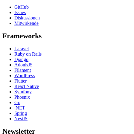
GitHub
Issues
Diskussionen
Mitwirkende
Frameworks
Laravel
Ruby on Rails
Django
AdonisJS
Filament
WordPress
Flutter
React Native
Symfony
Phoenix
Go
.NET
Spring
NestJS
Newsletter