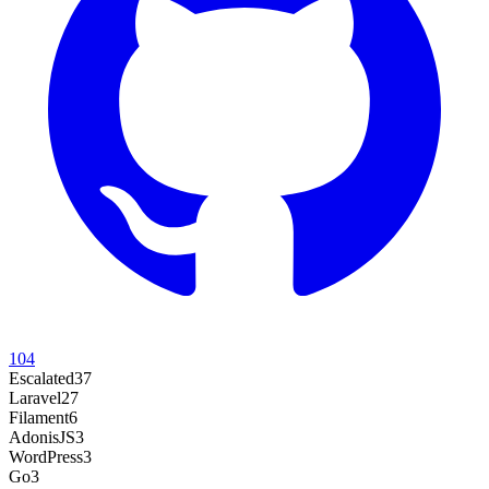
104
Escalated
37
Laravel
27
Filament
6
AdonisJS
3
WordPress
3
Go
3