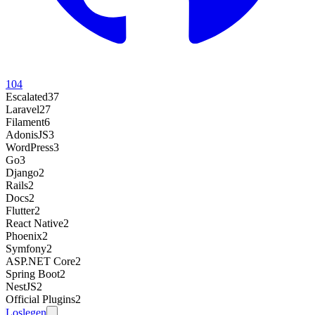
104
Escalated
37
Laravel
27
Filament
6
AdonisJS
3
WordPress
3
Go
3
Django
2
Rails
2
Docs
2
Flutter
2
React Native
2
Phoenix
2
Symfony
2
ASP.NET Core
2
Spring Boot
2
NestJS
2
Official Plugins
2
Loslegen