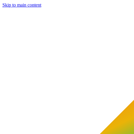
Skip to main content