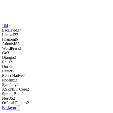
104
Escalated
37
Laravel
27
Filament
6
AdonisJS
3
WordPress
3
Go
3
Django
2
Rails
2
Docs
2
Flutter
2
React Native
2
Phoenix
2
Symfony
2
ASP.NET Core
2
Spring Boot
2
NestJS
2
Official Plugins
2
Başlayın