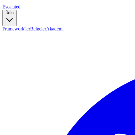
Escalated
Ürün
Framework'ler
Belgeler
Akademi