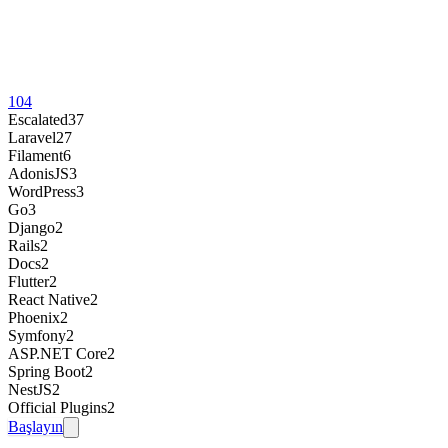
104
Escalated
37
Laravel
27
Filament
6
AdonisJS
3
WordPress
3
Go
3
Django
2
Rails
2
Docs
2
Flutter
2
React Native
2
Phoenix
2
Symfony
2
ASP.NET Core
2
Spring Boot
2
NestJS
2
Official Plugins
2
Başlayın