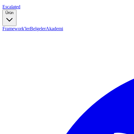
Escalated
Ürün
Framework'ler
Belgeler
Akademi