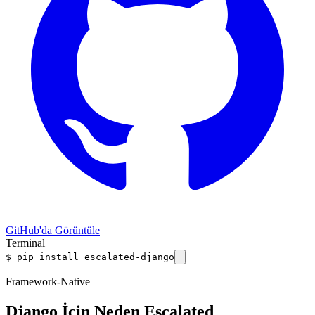
GitHub'da Görüntüle
Terminal
$
pip install
escalated-django
Framework-Native
Django İçin Neden Escalated