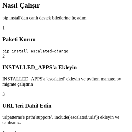
Nasıl Çalışır
pip install'dan canlı destek biletlerine üç adım.
1
Paketi Kurun
pip install escalated-django
2
INSTALLED_APPS'a Ekleyin
INSTALLED_APPS'a 'escalated' ekleyin ve python manage.py
migrate çalıştırın
3
URL'leri Dahil Edin
urlpatterns'e path('support/', include('escalated.urls')) ekleyin ve
canlısınız.