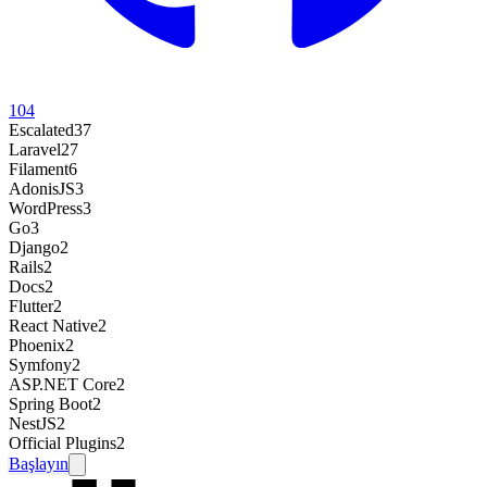
104
Escalated
37
Laravel
27
Filament
6
AdonisJS
3
WordPress
3
Go
3
Django
2
Rails
2
Docs
2
Flutter
2
React Native
2
Phoenix
2
Symfony
2
ASP.NET Core
2
Spring Boot
2
NestJS
2
Official Plugins
2
Başlayın