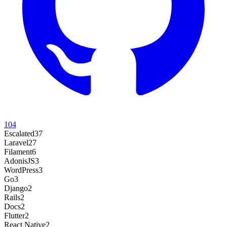
104
Escalated
37
Laravel
27
Filament
6
AdonisJS
3
WordPress
3
Go
3
Django
2
Rails
2
Docs
2
Flutter
2
React Native
2