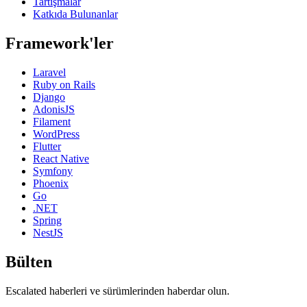
Tartışmalar
Katkıda Bulunanlar
Framework'ler
Laravel
Ruby on Rails
Django
AdonisJS
Filament
WordPress
Flutter
React Native
Symfony
Phoenix
Go
.NET
Spring
NestJS
Bülten
Escalated haberleri ve sürümlerinden haberdar olun.