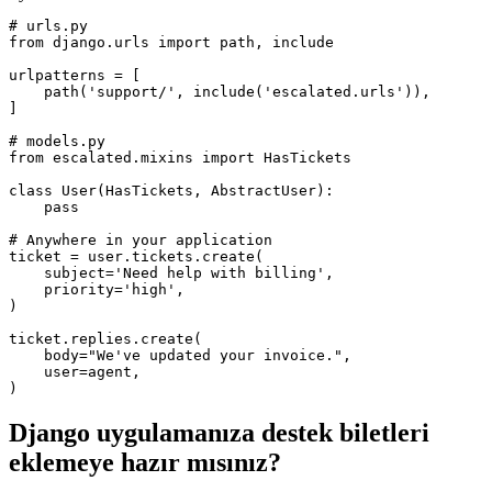
# urls.py
from
django.urls
import
path, include
urlpatterns
=
[
path(
'support/'
, include(
'escalated.urls'
)),
]
# models.py
from
escalated.mixins
import
HasTickets
class
User
(HasTickets, AbstractUser):
pass
# Anywhere in your application
ticket
=
user.tickets.create(
subject=
'Need help with billing'
,
priority=
'high'
,
)
ticket.replies.create(
body=
"We've updated your invoice."
,
user=
agent,
)
Django uygulamanıza destek biletleri
eklemeye hazır mısınız?