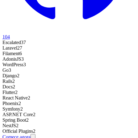
104
Escalated
37
Laravel
27
Filament
6
AdonisJS
3
WordPress
3
Go
3
Django
2
Rails
2
Docs
2
Flutter
2
React Native
2
Phoenix
2
Symfony
2
ASP.NET Core
2
Spring Boot
2
NestJS
2
Official Plugins
2
Comece agora