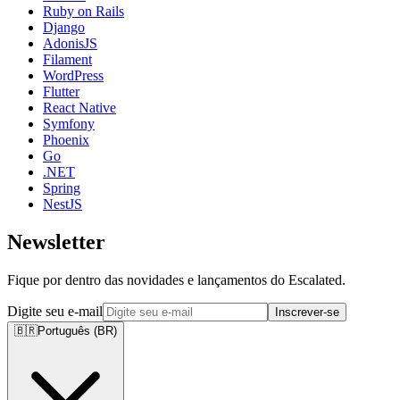
Ruby on Rails
Django
AdonisJS
Filament
WordPress
Flutter
React Native
Symfony
Phoenix
Go
.NET
Spring
NestJS
Newsletter
Fique por dentro das novidades e lançamentos do Escalated.
Digite seu e-mail
Inscrever-se
🇧🇷
Português (BR)