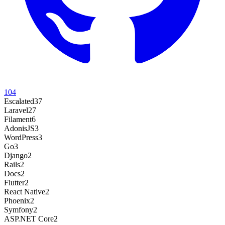
104
Escalated
37
Laravel
27
Filament
6
AdonisJS
3
WordPress
3
Go
3
Django
2
Rails
2
Docs
2
Flutter
2
React Native
2
Phoenix
2
Symfony
2
ASP.NET Core
2