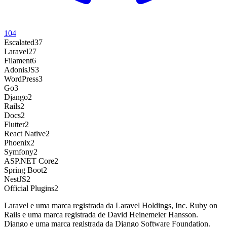
104
Escalated
37
Laravel
27
Filament
6
AdonisJS
3
WordPress
3
Go
3
Django
2
Rails
2
Docs
2
Flutter
2
React Native
2
Phoenix
2
Symfony
2
ASP.NET Core
2
Spring Boot
2
NestJS
2
Official Plugins
2
Laravel e uma marca registrada da Laravel Holdings, Inc. Ruby on
Rails e uma marca registrada de David Heinemeier Hansson.
Django e uma marca registrada da Django Software Foundation.