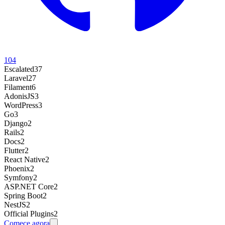
104
Escalated
37
Laravel
27
Filament
6
AdonisJS
3
WordPress
3
Go
3
Django
2
Rails
2
Docs
2
Flutter
2
React Native
2
Phoenix
2
Symfony
2
ASP.NET Core
2
Spring Boot
2
NestJS
2
Official Plugins
2
Comece agora