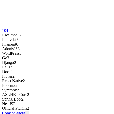
104
Escalated
37
Laravel
27
Filament
6
AdonisJS
3
WordPress
3
Go
3
Django
2
Rails
2
Docs
2
Flutter
2
React Native
2
Phoenix
2
Symfony
2
ASP.NET Core
2
Spring Boot
2
NestJS
2
Official Plugins
2
Comece agora