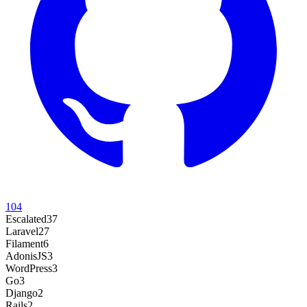
104
Escalated
37
Laravel
27
Filament
6
AdonisJS
3
WordPress
3
Go
3
Django
2
Rails
2