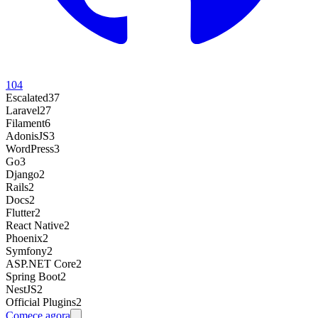
104
Escalated
37
Laravel
27
Filament
6
AdonisJS
3
WordPress
3
Go
3
Django
2
Rails
2
Docs
2
Flutter
2
React Native
2
Phoenix
2
Symfony
2
ASP.NET Core
2
Spring Boot
2
NestJS
2
Official Plugins
2
Comece agora