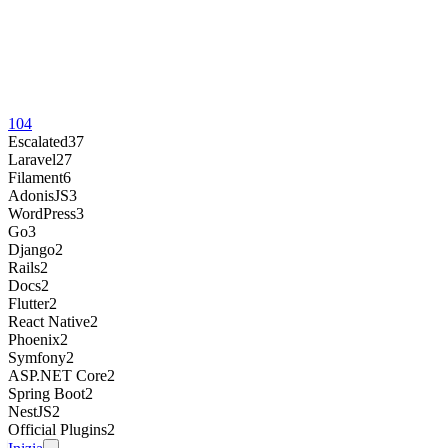
104
Escalated
37
Laravel
27
Filament
6
AdonisJS
3
WordPress
3
Go
3
Django
2
Rails
2
Docs
2
Flutter
2
React Native
2
Phoenix
2
Symfony
2
ASP.NET Core
2
Spring Boot
2
NestJS
2
Official Plugins
2