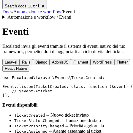
Search docs…
Ctrl K
Docs
/
Automazione e workflow
/
Eventi
Automazione e workflow / Eventi
Eventi
Escalated invia gli eventi tramite il sistema di eventi nativo del tuo
framework, permettendoti di agganciarti al ciclo di vita dei ticket.
Laravel
Rails
Django
AdonisJS
Filament
WordPress
Flutter
React Native
use Escalated\Laravel\Events\TicketCreated;

Event::listen(TicketCreated::class, function ($event) {

    // $event->ticket

Eventi disponibili
-- Nuovo ticket inviato
TicketCreated
-- Transizione di stato
TicketStatusChanged
-- Priorità aggiornata
TicketPriorityChanged
-- Agente assegnato al ticket
TicketAssigned