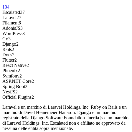
104
Escalated
37
Laravel
27
Filament
6
AdonisJS
3
WordPress
3
Go
3
Django
2
Rails
2
Docs
2
Flutter
2
React Native
2
Phoenix
2
Symfony
2
ASP.NET Core
2
Spring Boot
2
NestJS
2
Official Plugins
2
Laravel e un marchio di Laravel Holdings, Inc. Ruby on Rails e un
marchio di David Heinemeier Hansson. Django e un marchio
registrato della Django Software Foundation. Inertia.js e un marchio
di Laravel Holdings, Inc. Escalated non e affiliato ne approvato da
nessuna delle entita sopra menzionate.