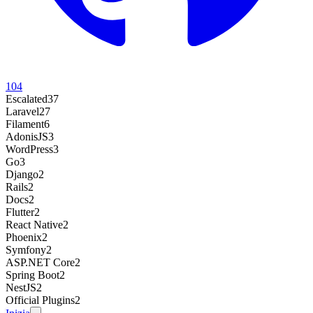
104
Escalated
37
Laravel
27
Filament
6
AdonisJS
3
WordPress
3
Go
3
Django
2
Rails
2
Docs
2
Flutter
2
React Native
2
Phoenix
2
Symfony
2
ASP.NET Core
2
Spring Boot
2
NestJS
2
Official Plugins
2