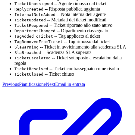
-- Agente rimosso dal ticket
TicketUnassigned
-- Risposta pubblica aggiunta
ReplyCreated
-- Nota interna dell'agente
InternalNoteAdded
-- Metadati del ticket modificati
TicketUpdated
-- Ticket riportato allo stato attivo
TicketReopened
-- Dipartimento riassegnato
DepartmentChanged
-- Tag applicato al ticket
TagAddedToTicket
-- Tag rimosso dal ticket
TagRemovedFromTicket
-- Ticket in avvicinamento alla scadenza SLA
SlaWarning
-- Scadenza SLA superata
SlaBreached
-- Ticket sottoposto a escalation dalla
TicketEscalated
regola
-- Ticket contrassegnato come risolto
TicketResolved
-- Ticket chiuso
TicketClosed
Previous
Pianificazione
Next
Email in entrata