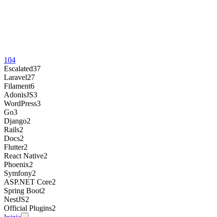
104
Escalated
37
Laravel
27
Filament
6
AdonisJS
3
WordPress
3
Go
3
Django
2
Rails
2
Docs
2
Flutter
2
React Native
2
Phoenix
2
Symfony
2
ASP.NET Core
2
Spring Boot
2
NestJS
2
Official Plugins
2