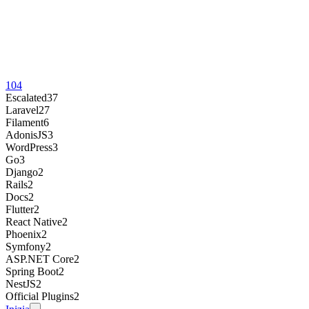
104
Escalated
37
Laravel
27
Filament
6
AdonisJS
3
WordPress
3
Go
3
Django
2
Rails
2
Docs
2
Flutter
2
React Native
2
Phoenix
2
Symfony
2
ASP.NET Core
2
Spring Boot
2
NestJS
2
Official Plugins
2