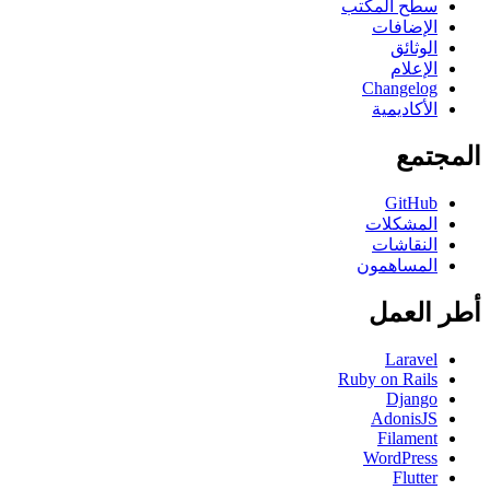
سطح المكتب
الإضافات
الوثائق
الإعلام
Changelog
الأكاديمية
المجتمع
GitHub
المشكلات
النقاشات
المساهمون
أطر العمل
Laravel
Ruby on Rails
Django
AdonisJS
Filament
WordPress
Flutter