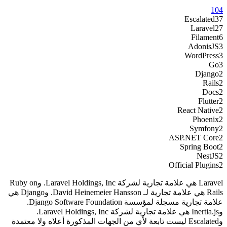
104
Escalated
37
Laravel
27
Filament
6
AdonisJS
3
WordPress
3
Go
3
Django
2
Rails
2
Docs
2
Flutter
2
React Native
2
Phoenix
2
Symfony
2
ASP.NET Core
2
Spring Boot
2
NestJS
2
Official Plugins
2
Laravel هي علامة تجارية لشركة Laravel Holdings, Inc. وRuby on
Rails هي علامة تجارية لـ David Heinemeier Hansson. وDjango هي
علامة تجارية مسجلة لمؤسسة Django Software Foundation.
وInertia.js هي علامة تجارية لشركة Laravel Holdings, Inc.
وEscalated ليست تابعة لأي من الجهات المذكورة أعلاه ولا معتمدة