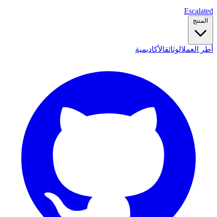
Escalated
المنتج
أطر العمل
الوثائق
الأكاديمية