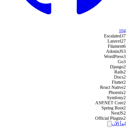
104
Escalated
37
Laravel
27
Filament
6
AdonisJS
3
WordPress
3
Go
3
Django
2
Rails
2
Docs
2
Flutter
2
React Native
2
Phoenix
2
Symfony
2
ASP.NET Core
2
Spring Boot
2
NestJS
2
Official Plugins
2
ابدأ الآن