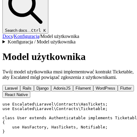
Search docs…
Ctrl K
Docs
/
Konfiguracja
/
Model użytkownika
Konfiguracja / Model użytkownika
Model użytkownika
Twój model użytkownika musi implementować kontrakt Ticketable,
aby Escalated mógł powiązać zgłoszenia z użytkownikami.
Laravel
Rails
Django
AdonisJS
Filament
WordPress
Flutter
React Native
use Escalated\Laravel\Contracts\HasTickets;

use Escalated\Laravel\Contracts\Ticketable;

class User extends Authenticatable implements Ticketabl
{

    use HasFactory, HasTickets, Notifiable;
