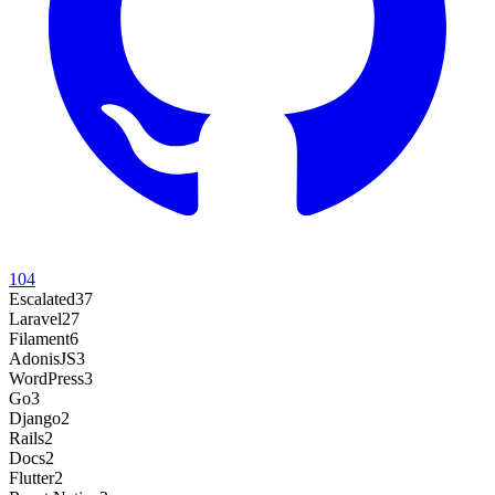
104
Escalated
37
Laravel
27
Filament
6
AdonisJS
3
WordPress
3
Go
3
Django
2
Rails
2
Docs
2
Flutter
2