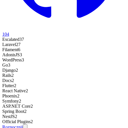
104
Escalated
37
Laravel
27
Filament
6
AdonisJS
3
WordPress
3
Go
3
Django
2
Rails
2
Docs
2
Flutter
2
React Native
2
Phoenix
2
Symfony
2
ASP.NET Core
2
Spring Boot
2
NestJS
2
Official Plugins
2
Rozpocznij