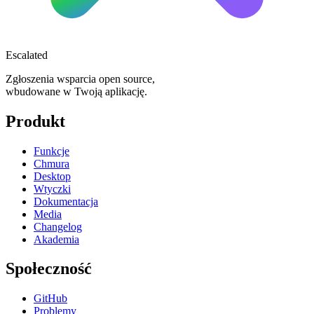
Escalated
Zgłoszenia wsparcia open source,
wbudowane w Twoją aplikację.
Produkt
Funkcje
Chmura
Desktop
Wtyczki
Dokumentacja
Media
Changelog
Akademia
Społeczność
GitHub
Problemy