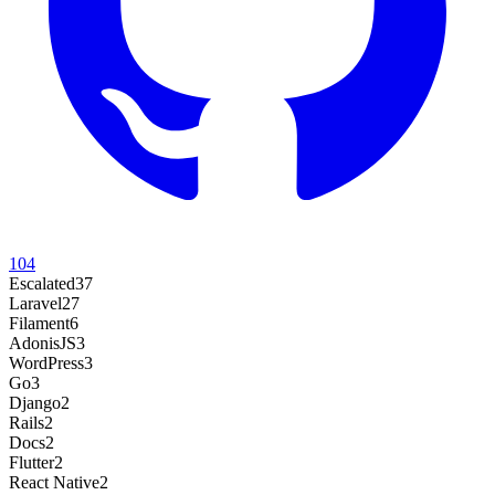
104
Escalated
37
Laravel
27
Filament
6
AdonisJS
3
WordPress
3
Go
3
Django
2
Rails
2
Docs
2
Flutter
2
React Native
2