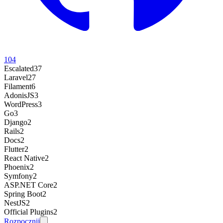
104
Escalated
37
Laravel
27
Filament
6
AdonisJS
3
WordPress
3
Go
3
Django
2
Rails
2
Docs
2
Flutter
2
React Native
2
Phoenix
2
Symfony
2
ASP.NET Core
2
Spring Boot
2
NestJS
2
Official Plugins
2
Rozpocznij