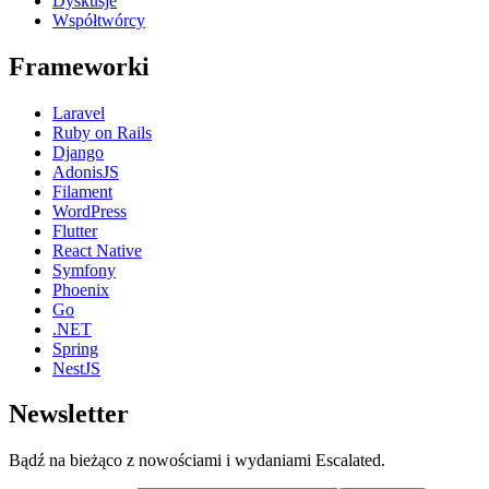
Dyskusje
Współtwórcy
Frameworki
Laravel
Ruby on Rails
Django
AdonisJS
Filament
WordPress
Flutter
React Native
Symfony
Phoenix
Go
.NET
Spring
NestJS
Newsletter
Bądź na bieżąco z nowościami i wydaniami Escalated.