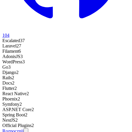
104
Escalated
37
Laravel
27
Filament
6
AdonisJS
3
WordPress
3
Go
3
Django
2
Rails
2
Docs
2
Flutter
2
React Native
2
Phoenix
2
Symfony
2
ASP.NET Core
2
Spring Boot
2
NestJS
2
Official Plugins
2
Rozpocznij