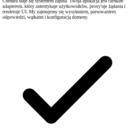
Chmura staje się systemem zapisu. Twoja aplikacja jest cienkim
adapterem, który autentykuje użytkowników, proxy'uje żądania i
renderuje UI. My zajmujemy się wysyłaniem, parsowaniem
odpowiedzi, wątkami i konfiguracją domeny.