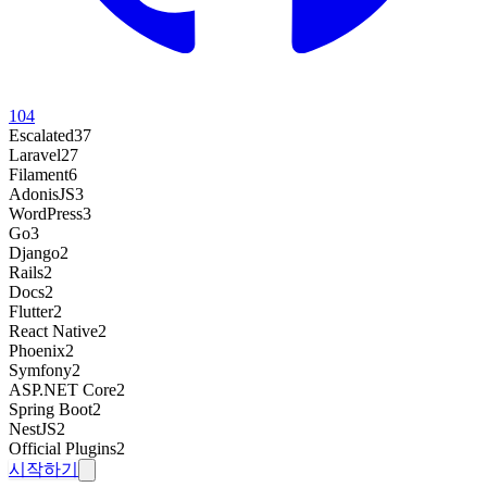
104
Escalated
37
Laravel
27
Filament
6
AdonisJS
3
WordPress
3
Go
3
Django
2
Rails
2
Docs
2
Flutter
2
React Native
2
Phoenix
2
Symfony
2
ASP.NET Core
2
Spring Boot
2
NestJS
2
Official Plugins
2
시작하기