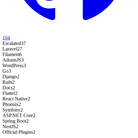
104
Escalated
37
Laravel
27
Filament
6
AdonisJS
3
WordPress
3
Go
3
Django
2
Rails
2
Docs
2
Flutter
2
React Native
2
Phoenix
2
Symfony
2
ASP.NET Core
2
Spring Boot
2
NestJS
2
Official Plugins
2