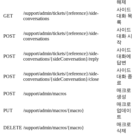
해제
사이드
/support/admin/tickets/{reference}/side-
GET
대화 목
conversations
록
사이드
/support/admin/tickets/{reference}/side-
POST
대화 시
conversations
작
사이드
/support/admin/tickets/{reference}/side-
POST
대화에
conversations/{sideConversation}/reply
답변
사이드
/support/admin/tickets/{reference}/side-
POST
대화 종
conversations/{sideConversation}/close
료
매크로
POST
/support/admin/macros
생성
매크로
PUT
/support/admin/macros/{macro}
업데이
트
매크로
DELETE
/support/admin/macros/{macro}
삭제