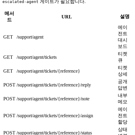
게이트가 필요합니다.
escalated-agent
메서
설명
URL
드
에이
전트
GET
/support/agent
대시
보드
티켓
GET
/support/agent/tickets
큐
티켓
GET
/support/agent/tickets/{reference}
상세
공개
POST
/support/agent/tickets/{reference}/reply
답변
내부
POST
/support/agent/tickets/{reference}/note
메모
에이
POST
/support/agent/tickets/{reference}/assign
전트
할당
상태
POST
/support/agent/tickets/{reference}/status