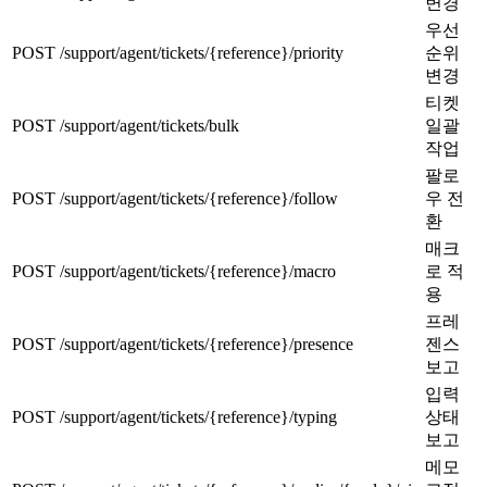
변경
우선
POST
/support/agent/tickets/{reference}/priority
순위
변경
티켓
POST
/support/agent/tickets/bulk
일괄
작업
팔로
POST
/support/agent/tickets/{reference}/follow
우 전
환
매크
POST
/support/agent/tickets/{reference}/macro
로 적
용
프레
POST
/support/agent/tickets/{reference}/presence
젠스
보고
입력
POST
/support/agent/tickets/{reference}/typing
상태
보고
메모