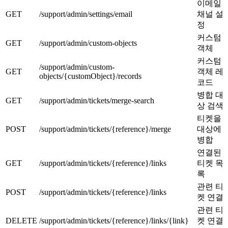
이메일
GET
/support/admin/settings/email
채널 설
정
커스텀
GET
/support/admin/custom-objects
객체
커스텀
/support/admin/custom-
GET
객체 레
objects/{customObject}/records
코드
병합 대
GET
/support/admin/tickets/merge-search
상 검색
티켓을
POST
/support/admin/tickets/{reference}/merge
대상에
병합
연결된
GET
/support/admin/tickets/{reference}/links
티켓 목
록
관련 티
POST
/support/admin/tickets/{reference}/links
켓 연결
관련 티
DELETE
/support/admin/tickets/{reference}/links/{link}
켓 연결