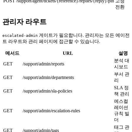
POST
/support/agent/tickets/{reference}/replies/{reply}/pin
고정
전환
관리자 라우트
게이트가 필요합니다. 관리자는 모든 에이전
escalated-admin
트 라우트와 관리 페이지에 접근할 수 있습니다.
메서드
URL
설명
분석 대
GET
/support/admin/reports
시보드
부서 관
GET
/support/admin/departments
리
SLA 정
GET
/support/admin/sla-policies
책 관리
에스컬
레이션
GET
/support/admin/escalation-rules
규칙 빌
더
태그 관
GET
/support/admin/tags