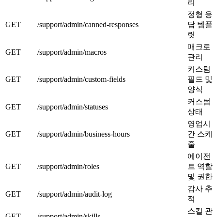
리
정형 응
GET
/support/admin/canned-responses
답 템플
릿
매크로
GET
/support/admin/macros
관리
커스텀
GET
/support/admin/custom-fields
필드 및
양식
커스텀
GET
/support/admin/statuses
상태
영업시
GET
/support/admin/business-hours
간 스케
줄
에이전
GET
/support/admin/roles
트 역할
및 권한
감사 추
GET
/support/admin/audit-log
적
스킬 관
GET
/support/admin/skills