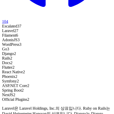
104
Escalated
37
Laravel
27
Filament
6
AdonisJS
3
WordPress
3
Go
3
Django
2
Rails
2
Docs
2
Flutter
2
React Native
2
Phoenix
2
Symfony
2
ASP.NET Core
2
Spring Boot
2
NestJS
2
Official Plugins
2
Laravel은 Laravel Holdings, Inc.의 상표입니다. Ruby on Rails는
David Heinemeier Hansson의 상표입니다. Django는 Django