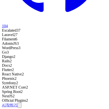
104
Escalated
37
Laravel
27
Filament
6
AdonisJS
3
WordPress
3
Go
3
Django
2
Rails
2
Docs
2
Flutter
2
React Native
2
Phoenix
2
Symfony
2
ASP.NET Core
2
Spring Boot
2
NestJS
2
Official Plugins
2
시작하기