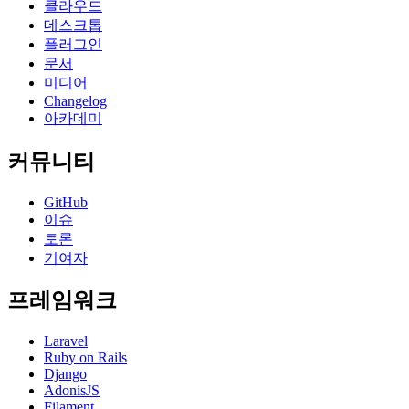
클라우드
데스크톱
플러그인
문서
미디어
Changelog
아카데미
커뮤니티
GitHub
이슈
토론
기여자
프레임워크
Laravel
Ruby on Rails
Django
AdonisJS
Filament