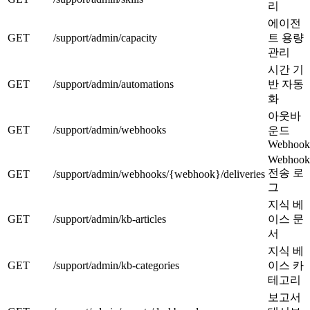
리
에이전
GET
/support/admin/capacity
트 용량
관리
시간 기
GET
/support/admin/automations
반 자동
화
아웃바
GET
/support/admin/webhooks
운드
Webhook
Webhook
전송 로
GET
/support/admin/webhooks/{webhook}/deliveries
그
지식 베
GET
/support/admin/kb-articles
이스 문
서
지식 베
GET
/support/admin/kb-categories
이스 카
테고리
보고서