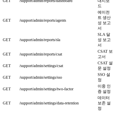
GET
/support/admin/reports/dashboard
대시보
드
에이전
트 생산
GET
/support/admin/reports/agents
성 보고
서
SLA 달
GET
/support/admin/reports/sla
성 보고
서
CSAT 보
GET
/support/admin/reports/csat
고서
CSAT 설
GET
/support/admin/settings/csat
문 설정
SSO 설
GET
/support/admin/settings/sso
정
이중 인
GET
/support/admin/settings/two-factor
증 설정
데이터
GET
/support/admin/settings/data-retention
보존 설
정