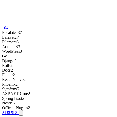
104
Escalated
37
Laravel
27
Filament
6
AdonisJS
3
WordPress
3
Go
3
Django
2
Rails
2
Docs
2
Flutter
2
React Native
2
Phoenix
2
Symfony
2
ASP.NET Core
2
Spring Boot
2
NestJS
2
Official Plugins
2
시작하기