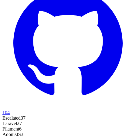
104
Escalated
37
Laravel
27
Filament
6
AdonisJS
3