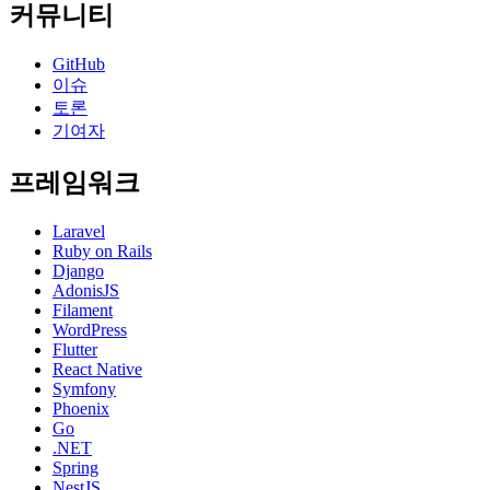
커뮤니티
GitHub
이슈
토론
기여자
프레임워크
Laravel
Ruby on Rails
Django
AdonisJS
Filament
WordPress
Flutter
React Native
Symfony
Phoenix
Go
.NET
Spring
NestJS