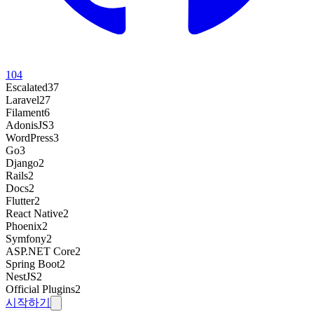
104
Escalated
37
Laravel
27
Filament
6
AdonisJS
3
WordPress
3
Go
3
Django
2
Rails
2
Docs
2
Flutter
2
React Native
2
Phoenix
2
Symfony
2
ASP.NET Core
2
Spring Boot
2
NestJS
2
Official Plugins
2
시작하기