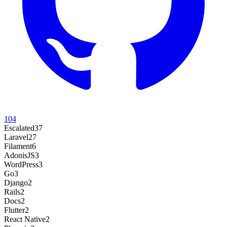
104
Escalated
37
Laravel
27
Filament
6
AdonisJS
3
WordPress
3
Go
3
Django
2
Rails
2
Docs
2
Flutter
2
React Native
2