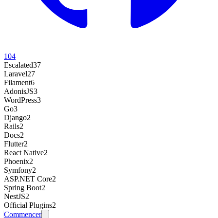
104
Escalated
37
Laravel
27
Filament
6
AdonisJS
3
WordPress
3
Go
3
Django
2
Rails
2
Docs
2
Flutter
2
React Native
2
Phoenix
2
Symfony
2
ASP.NET Core
2
Spring Boot
2
NestJS
2
Official Plugins
2
Commencer